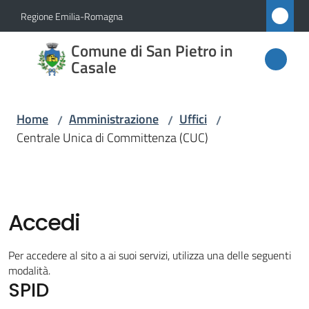
Vai al contenuto
Vai alla navigazione
Vai al footer
Regione Emilia-Romagna
Comune
Comune di San Pietro in
di San
Casale
Pietro
in
Home
Amministrazione
Uffici
/
/
/
Casale
Centrale Unica di Committenza (CUC)
Amministrazione
Menu selezionato
Accedi
Novità
Per accedere al sito a ai suoi servizi, utilizza una delle seguenti
modalità.
Servizi
SPID