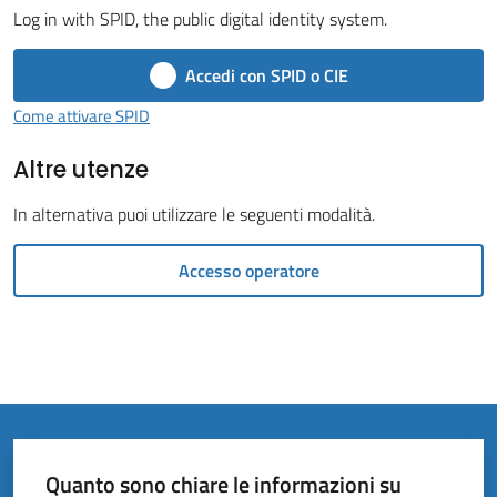
Vivere
Log in with SPID, the public digital identity system.
il
Comune
Accedi con SPID o CIE
Come attivare SPID
Altre utenze
Amministrazione
In alternativa puoi utilizzare le seguenti modalità.
Trasparente
Accesso operatore
Tutti
gli
argomenti...
Quanto sono chiare le informazioni su