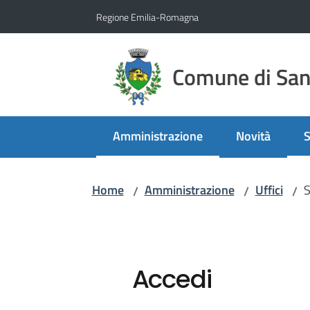
Vai al contenuto
Vai alla navigazione
Vai al footer
Regione Emilia-Romagna
Comune di San 
Amministrazione
Novità
S
Menu selezionato
M
Home
Amministrazione
Uffici
S
/
/
/
Accedi