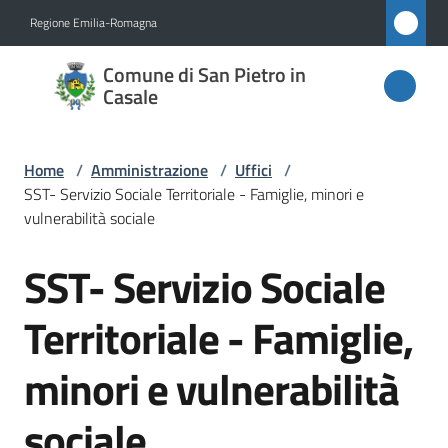
Vai al contenuto
Vai alla navigazione
Vai al footer
Regione Emilia-Romagna
Comune
Comune di San Pietro in
di San
Casale
Pietro
in
Home
/
Amministrazione
/
Uffici
/
Casale
SST- Servizio Sociale Territoriale - Famiglie, minori e
vulnerabilità sociale
SST- Servizio Sociale
Salta al contenuto
Amministrazione
Menu selezionato
Territoriale - Famiglie,
Novità
minori e vulnerabilità
Servizi
sociale
Vivere