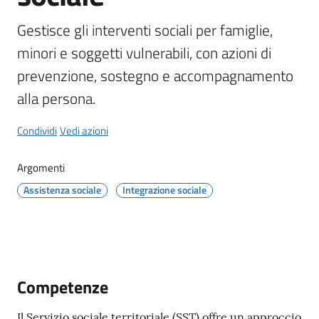
il
Gestisce gli interventi sociali per famiglie, 
Comune
minori e soggetti vulnerabili, con azioni di 
prevenzione, sostegno e accompagnamento 
alla persona.
Amministrazione
Condividi
Vedi azioni
Trasparente
Argomenti
Tutti
Assistenza sociale
Integrazione sociale
gli
argomenti...
Competenze
Il Servizio sociale territoriale (SST) offre un approccio