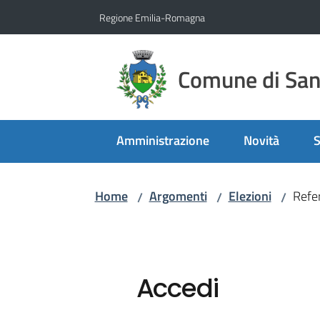
Vai al contenuto
Vai alla navigazione
Vai al footer
Regione Emilia-Romagna
Comune di San 
Amministrazione
Novità
S
Home
Argomenti
Elezioni
Refe
/
/
/
Accedi