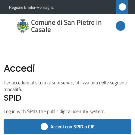
Vai al contenuto
Vai alla navigazione
Vai al footer
Regione Emilia-Romagna
Comune
Comune di San Pietro in
di San
Casale
Pietro
in
Casale
Accedi
Per accedere al sito a ai suoi servizi, utilizza una delle seguenti
Amministrazione
modalità.
SPID
Novità
Log in with SPID, the public digital identity system.
Servizi
Accedi con SPID o CIE