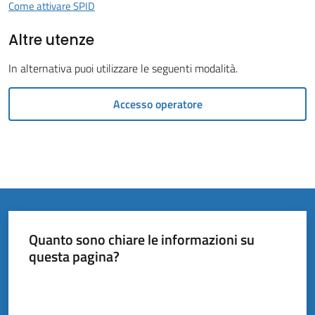
Vivere
Come attivare SPID
il
Altre utenze
Comune
In alternativa puoi utilizzare le seguenti modalità.
Accesso operatore
Amministrazione
Trasparente
Tutti
gli
argomenti...
Quanto sono chiare le informazioni su
Menu selezionato
questa pagina?
Valuta da 1 a 5 stelle