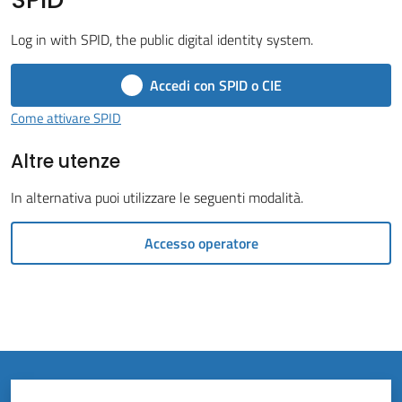
Vivere
il
Log in with SPID, the public digital identity system.
Comune
Accedi con SPID o CIE
Come attivare SPID
Altre utenze
Amministrazione
Trasparente
In alternativa puoi utilizzare le seguenti modalità.
Tutti
Accesso operatore
gli
argomenti...
Menu selezionato