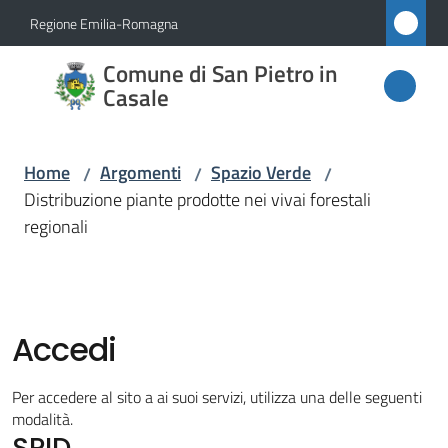
Vai al contenuto
Vai alla navigazione
Vai al footer
Regione Emilia-Romagna
Comune
Comune di San Pietro in
di San
Casale
Pietro
in
Home
Argomenti
Spazio Verde
/
/
/
Casale
Distribuzione piante prodotte nei vivai forestali
regionali
Amministrazione
Novità
Accedi
Servizi
Per accedere al sito a ai suoi servizi, utilizza una delle seguenti
modalità.
SPID