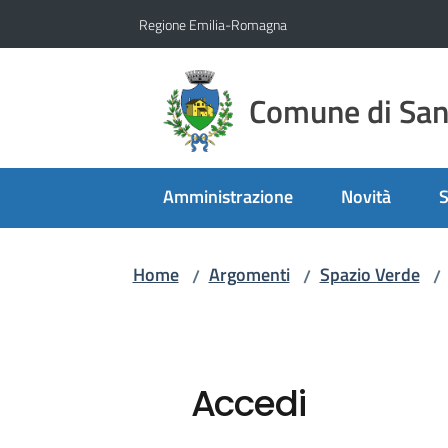
Vai al contenuto
Vai alla navigazione
Vai al footer
Regione Emilia-Romagna
Comune di San 
Amministrazione
Novità
S
Home
Argomenti
Spazio Verde
/
/
/
Accedi