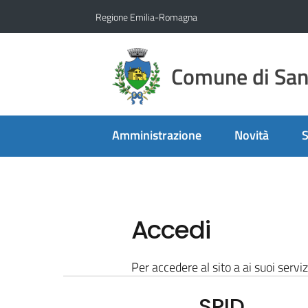
Vai al contenuto
Vai alla navigazione
Vai al footer
Regione Emilia-Romagna
Comune di San 
Amministrazione
Novità
S
Accedi
Per accedere al sito a ai suoi serviz
SPID