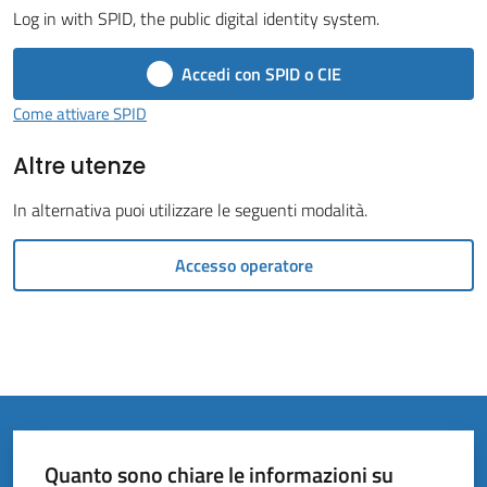
Vivere
Log in with SPID, the public digital identity system.
il
Comune
Accedi con SPID o CIE
Come attivare SPID
Altre utenze
Amministrazione
In alternativa puoi utilizzare le seguenti modalità.
Trasparente
Accesso operatore
Tutti
gli
argomenti...
Quanto sono chiare le informazioni su