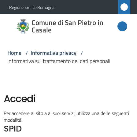
Vai al contenuto
Vai alla navigazione
Vai al footer
Regione Emilia-Romagna
Comune
Comune di San Pietro in
di San
Casale
Pietro
in
Home
Informativa privacy
/
/
Casale
Informativa sul trattamento dei dati personali
Amministrazione
Accedi
Novità
Per accedere al sito a ai suoi servizi, utilizza una delle seguenti
modalità.
Servizi
SPID