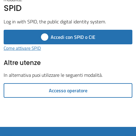
Vivere
SPID
il
Comune
Log in with SPID, the public digital identity system.
Accedi con SPID o CIE
Come attivare SPID
Amministrazione
Altre utenze
Trasparente
In alternativa puoi utilizzare le seguenti modalità.
Tutti
gli
Accesso operatore
argomenti...