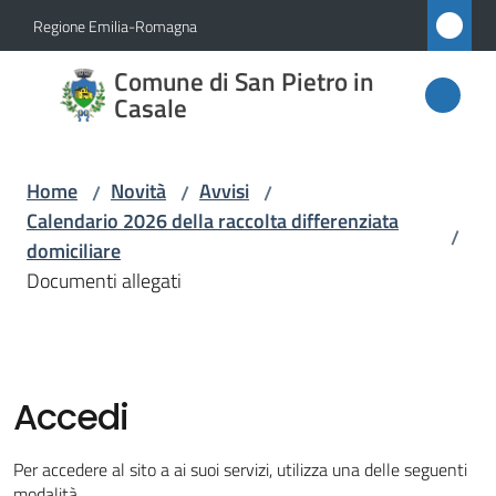
Vai al contenuto
Vai alla navigazione
Vai al footer
Regione Emilia-Romagna
Comune
Comune di San Pietro in
di San
Casale
Pietro
in
Home
Novità
Avvisi
/
/
/
Casale
Calendario 2026 della raccolta differenziata
/
domiciliare
Documenti allegati
Amministrazione
Novità
Menu selezionato
Accedi
Servizi
Per accedere al sito a ai suoi servizi, utilizza una delle seguenti
modalità.