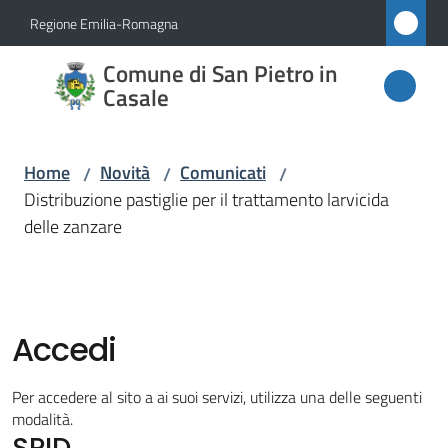
Vai al contenuto
Vai alla navigazione
Vai al footer
Regione Emilia-Romagna
Comune
Comune di San Pietro in
di San
Casale
Pietro
in
Home
Novità
Comunicati
/
/
/
Casale
Distribuzione pastiglie per il trattamento larvicida
delle zanzare
Amministrazione
Novità
Accedi
Menu selezionato
Servizi
Per accedere al sito a ai suoi servizi, utilizza una delle seguenti
modalità.
SPID