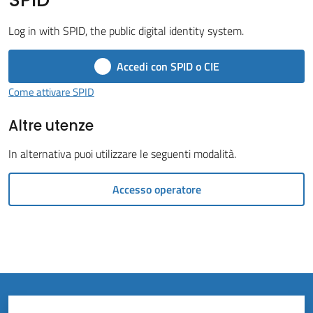
Vivere
il
Log in with SPID, the public digital identity system.
Comune
Accedi con SPID o CIE
Come attivare SPID
Altre utenze
Amministrazione
Trasparente
In alternativa puoi utilizzare le seguenti modalità.
Tutti
Accesso operatore
gli
argomenti...