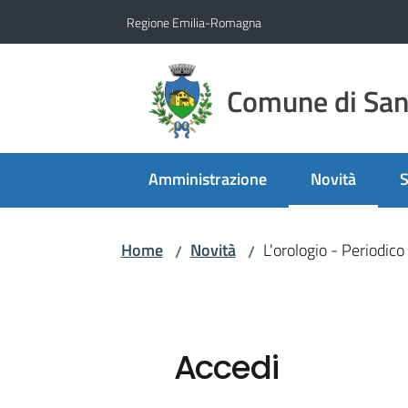
Vai al contenuto
Vai alla navigazione
Vai al footer
Regione Emilia-Romagna
Comune di San 
Amministrazione
Novità
S
Menu selezio
Home
Novità
L'orologio - Periodic
/
/
Accedi