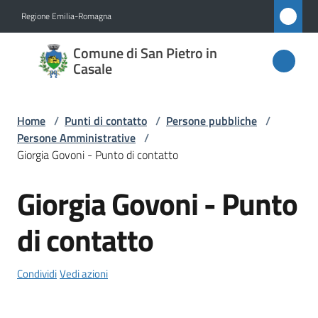
Vai al contenuto
Vai alla navigazione
Vai al footer
Regione Emilia-Romagna
Comune
Comune di San Pietro in
di San
Casale
Pietro
in
Home
/
Punti di contatto
/
Persone pubbliche
/
Casale
Persone Amministrative
/
Giorgia Govoni - Punto di contatto
Giorgia Govoni - Punto
Salta al contenuto
Amministrazione
di contatto
Novità
Servizi
Condividi
Vedi azioni
Vivere