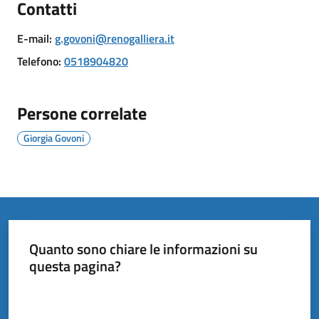
Contatti
il
Comune
E-mail
:
g.govoni@renogalliera.it
Telefono
:
0518904820
Persone correlate
Amministrazione
Trasparente
Giorgia Govoni
Tutti
gli
argomenti...
Quanto sono chiare le informazioni su
questa pagina?
Valuta da 1 a 5 stelle