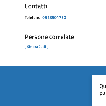
Contatti
Telefono
:
0518904750
Persone correlate
Simona Guidi
Qu
pa
Valut