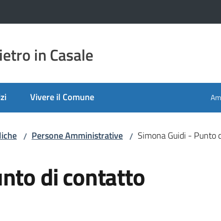
etro in Casale
zi
Vivere il Comune
Amm
liche
Persone Amministrative
Simona Guidi - Punto d
/
/
nto di contatto