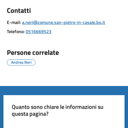
il
Contatti
Comune
E-mail
:
a.neri@comune.san-pietro-in-casale.bo.it
Telefono
:
0516669523
Amministrazione
Persone correlate
Trasparente
Andrea Neri
Tutti
gli
argomenti...
Quanto sono chiare le informazioni su
questa pagina?
Valuta da 1 a 5 stelle