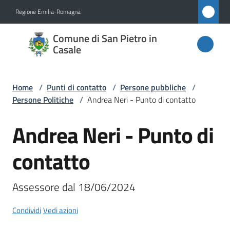
Vai al contenuto
Vai alla navigazione
Vai al footer
Regione Emilia-Romagna
Comune
Comune di San Pietro in
di San
Casale
Pietro
in
Home
/
Punti di contatto
/
Persone pubbliche
/
Casale
Persone Politiche
/
Andrea Neri - Punto di contatto
Andrea Neri - Punto di
Salta al contenuto
Amministrazione
contatto
Novità
Assessore dal 18/06/2024
Servizi
Condividi
Vedi azioni
Vivere