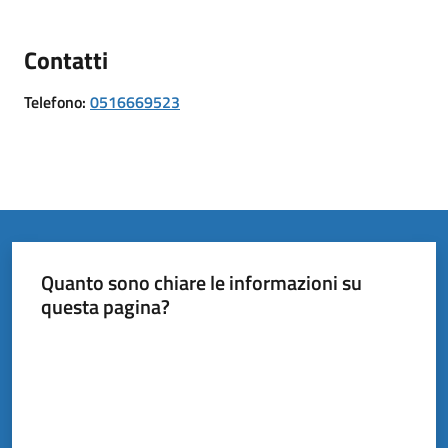
il
Comune
Contatti
Telefono
:
0516669523
Amministrazione
Trasparente
Tutti
gli
Quanto sono chiare le informazioni su
argomenti...
questa pagina?
Valuta da 1 a 5 stelle