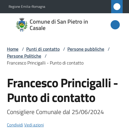
Vai al contenuto
Vai alla navigazione
Vai al footer
Regione Emilia-Romagna
Comune
Comune di San Pietro in
di San
Casale
Pietro
in
Home
/
Punti di contatto
/
Persone pubbliche
/
Casale
Persone Politiche
/
Francesco Princigalli - Punto di contatto
Francesco Princigalli -
Salta al contenuto
Amministrazione
Punto di contatto
Novità
Consigliere Comunale dal 25/06/2024
Servizi
Condividi
Vedi azioni
Vivere