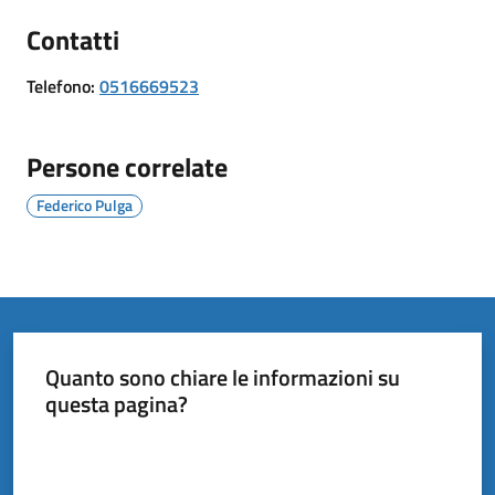
il
Contatti
Comune
Telefono
:
0516669523
Persone correlate
Amministrazione
Federico Pulga
Trasparente
Tutti
gli
argomenti...
Quanto sono chiare le informazioni su
questa pagina?
Valuta da 1 a 5 stelle