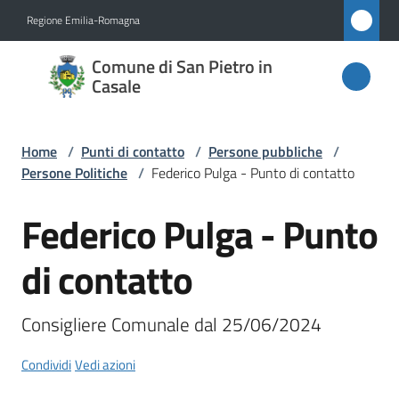
Vai al contenuto
Vai alla navigazione
Vai al footer
Regione Emilia-Romagna
Comune
Comune di San Pietro in
di San
Casale
Pietro
in
Home
/
Punti di contatto
/
Persone pubbliche
/
Casale
Persone Politiche
/
Federico Pulga - Punto di contatto
Federico Pulga - Punto
Salta al contenuto
Amministrazione
di contatto
Novità
Consigliere Comunale dal 25/06/2024
Servizi
Condividi
Vedi azioni
Vivere