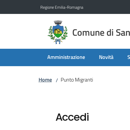
Vai al contenuto
Vai alla navigazione
Vai al footer
Regione Emilia-Romagna
Comune di San 
Amministrazione
Novità
S
Home
Punto Migranti
/
Accedi