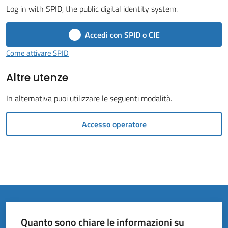
Vivere
Log in with SPID, the public digital identity system.
il
Comune
Accedi con SPID o CIE
Come attivare SPID
Altre utenze
Amministrazione
In alternativa puoi utilizzare le seguenti modalità.
Trasparente
Accesso operatore
Tutti
gli
argomenti...
Quanto sono chiare le informazioni su