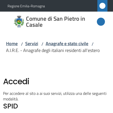
Vai al contenuto
Vai alla navigazione
Vai al footer
Regione Emilia-Romagna
Comune
Comune di San Pietro in
di San
Casale
Pietro
in
Home
Servizi
Anagrafe e stato civile
/
/
/
Casale
A.I.R.E. - Anagrafe degli italiani residenti all'estero
Amministrazione
Accedi
Novità
Per accedere al sito a ai suoi servizi, utilizza una delle seguenti
modalità.
Servizi
SPID
Menu selezionato