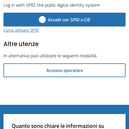
Vivere
Log in with SPID, the public digital identity system.
il
Comune
Accedi con SPID o CIE
Come attivare SPID
Altre utenze
Amministrazione
In alternativa puoi utilizzare le seguenti modalità.
Trasparente
Accesso operatore
Tutti
gli
argomenti...
Quanto sono chiare le informazioni su