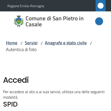
Vai al contenuto
Vai alla navigazione
Vai al footer
Regione Emilia-Romagna
Comune
Comune di San Pietro in
di San
Casale
Pietro
in
Home
Servizi
Anagrafe e stato civile
/
/
/
Casale
Autentica di foto
Amministrazione
Accedi
Novità
Per accedere al sito a ai suoi servizi, utilizza una delle seguenti
modalità.
Servizi
SPID
Menu selezionato