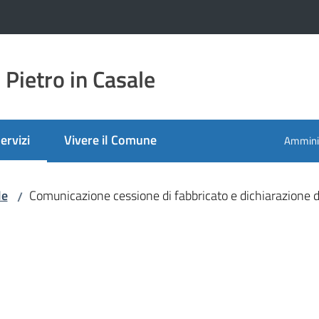
Pietro in Casale
ervizi
Vivere il Comune
Amminis
enu selezionato
le
Comunicazione cessione di fabbricato e dichiarazione di
/