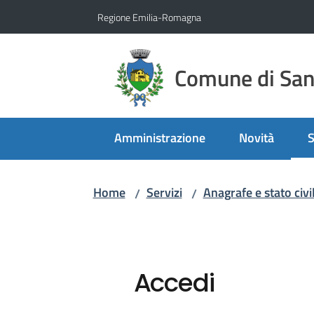
Vai al contenuto
Vai alla navigazione
Vai al footer
Regione Emilia-Romagna
Comune di San 
Amministrazione
Novità
S
M
Home
Servizi
Anagrafe e stato civi
/
/
Accedi