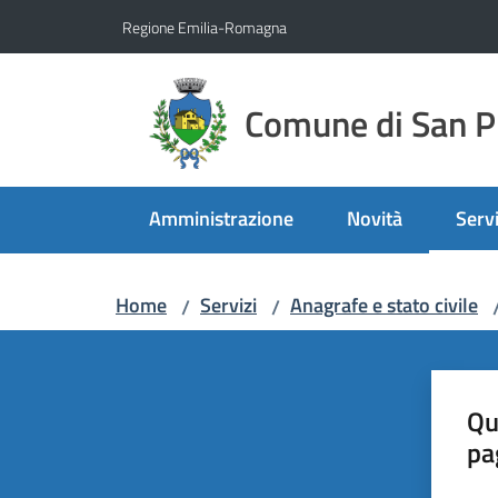
Vai al contenuto
Vai alla navigazione
Vai al footer
Regione Emilia-Romagna
Comune di San Pi
Amministrazione
Novità
Servi
Menu
Home
Servizi
Anagrafe e stato civile
/
/
Qu
pa
Valut