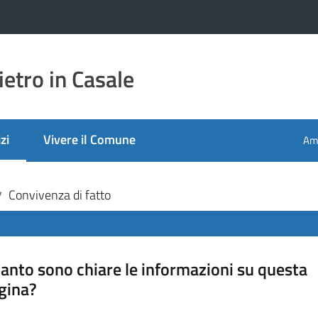
etro in Casale
zi
Vivere il Comune
Amm
 selezionato
Convivenza di fatto
/
anto sono chiare le informazioni su questa
gina?
a da 1 a 5 stelle