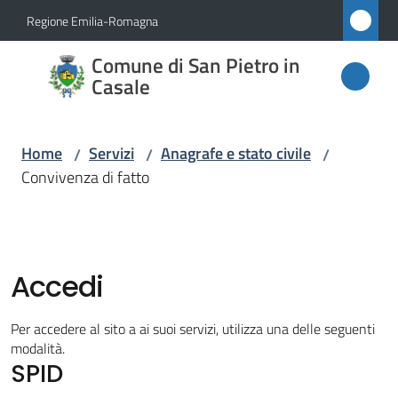
Vai al contenuto
Vai alla navigazione
Vai al footer
Regione Emilia-Romagna
Comune
Comune di San Pietro in
di San
Casale
Pietro
in
Home
Servizi
Anagrafe e stato civile
/
/
/
Casale
Convivenza di fatto
Amministrazione
Accedi
Novità
Per accedere al sito a ai suoi servizi, utilizza una delle seguenti
modalità.
Servizi
SPID
Menu selezionato