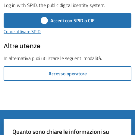
Vivere
Log in with SPID, the public digital identity system.
il
Comune
Accedi con SPID o CIE
Come attivare SPID
Altre utenze
Amministrazione
In alternativa puoi utilizzare le seguenti modalità.
Trasparente
Accesso operatore
Tutti
gli
argomenti...
Quanto sono chiare le informazioni su