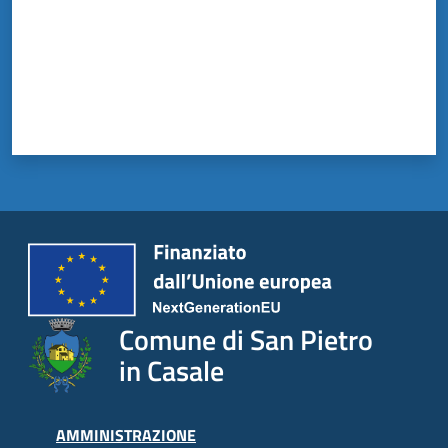
il
Comune
Amministrazione
Trasparente
Tutti
gli
argomenti...
Comune di San Pietro
in Casale
AMMINISTRAZIONE