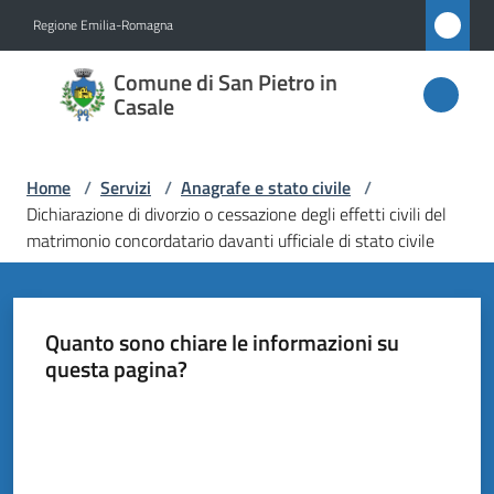
Vai al contenuto
Vai alla navigazione
Vai al footer
Regione Emilia-Romagna
Comune
Comune di San Pietro in
di San
Casale
Pietro
in
Home
/
Servizi
/
Anagrafe e stato civile
/
Casale
Dichiarazione di divorzio o cessazione degli effetti civili del
matrimonio concordatario davanti ufficiale di stato civile
Amministrazione
Quanto sono chiare le informazioni su
questa pagina?
Novità
Valuta da 1 a 5 stelle
Servizi
Menu selezionato
Vivere