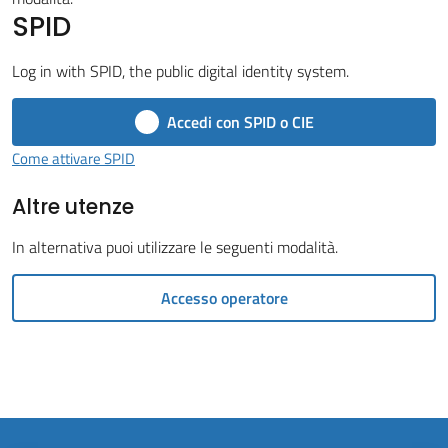
Vivere
SPID
il
Comune
Log in with SPID, the public digital identity system.
Accedi con SPID o CIE
Come attivare SPID
Amministrazione
Altre utenze
Trasparente
In alternativa puoi utilizzare le seguenti modalità.
Tutti
gli
Accesso operatore
argomenti...