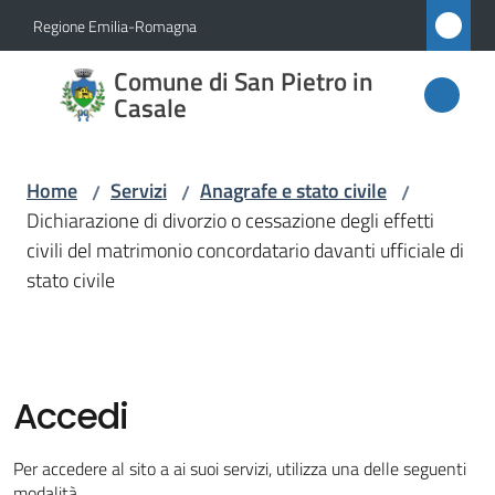
Vai al contenuto
Vai alla navigazione
Vai al footer
Regione Emilia-Romagna
Comune
Comune di San Pietro in
di San
Casale
Pietro
in
Home
Servizi
Anagrafe e stato civile
/
/
/
Casale
Dichiarazione di divorzio o cessazione degli effetti
civili del matrimonio concordatario davanti ufficiale di
stato civile
Amministrazione
Novità
Accedi
Servizi
Menu selezionato
Per accedere al sito a ai suoi servizi, utilizza una delle seguenti
modalità.