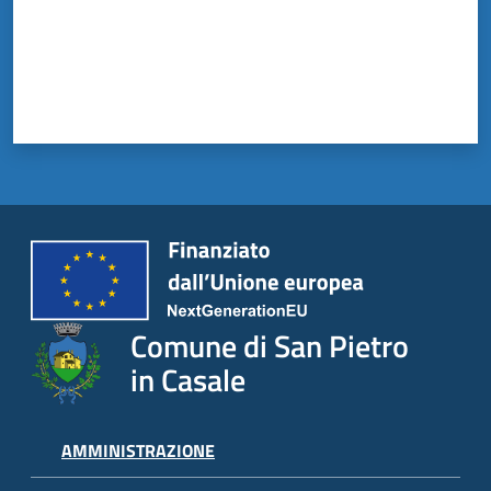
il
Comune
Amministrazione
Trasparente
Tutti
gli
argomenti...
Comune di San Pietro
in Casale
AMMINISTRAZIONE