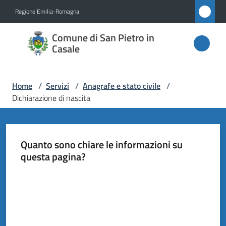
Vai al contenuto
Vai alla navigazione
Vai al footer
Regione Emilia-Romagna
Comune
Comune di San Pietro in
di San
Casale
Pietro
in
Home
/
Servizi
/
Anagrafe e stato civile
/
Casale
Dichiarazione di nascita
Amministrazione
Quanto sono chiare le informazioni su
questa pagina?
Novità
Valuta da 1 a 5 stelle
Servizi
Menu selezionato
Vivere