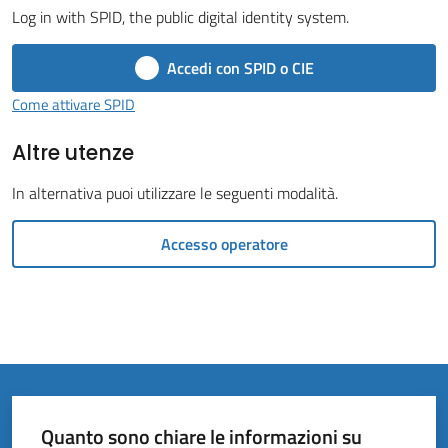
Vivere
Log in with SPID, the public digital identity system.
il
Comune
Accedi con SPID o CIE
Come attivare SPID
Altre utenze
Amministrazione
In alternativa puoi utilizzare le seguenti modalità.
Trasparente
Accesso operatore
Tutti
gli
argomenti...
Quanto sono chiare le informazioni su