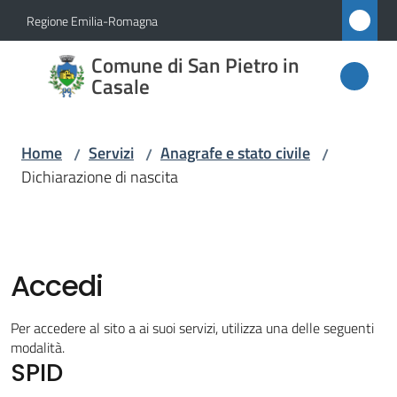
Vai al contenuto
Vai alla navigazione
Vai al footer
Regione Emilia-Romagna
Comune
Comune di San Pietro in
di San
Casale
Pietro
in
Home
Servizi
Anagrafe e stato civile
/
/
/
Casale
Dichiarazione di nascita
Amministrazione
Accedi
Novità
Per accedere al sito a ai suoi servizi, utilizza una delle seguenti
modalità.
Servizi
SPID
Menu selezionato