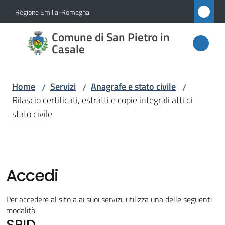
Vai al contenuto
Vai alla navigazione
Vai al footer
Regione Emilia-Romagna
Comune
Comune di San Pietro in
di San
Casale
Pietro
in
Home
Servizi
Anagrafe e stato civile
/
/
/
Casale
Rilascio certificati, estratti e copie integrali atti di
stato civile
Amministrazione
Novità
Accedi
Servizi
Per accedere al sito a ai suoi servizi, utilizza una delle seguenti
Menu selezionato
modalità.
SPID