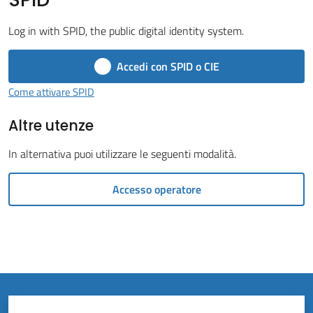
Vivere
il
Log in with SPID, the public digital identity system.
Comune
Accedi con SPID o CIE
Come attivare SPID
Altre utenze
Amministrazione
Trasparente
In alternativa puoi utilizzare le seguenti modalità.
Tutti
Accesso operatore
gli
argomenti...