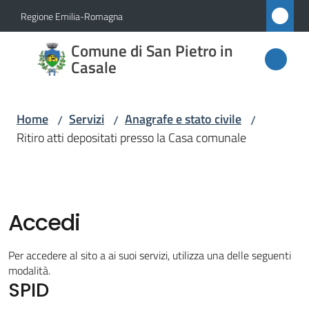
Vai al contenuto
Vai alla navigazione
Vai al footer
Regione Emilia-Romagna
Comune
Comune di San Pietro in
di San
Casale
Pietro
in
Home
Servizi
Anagrafe e stato civile
/
/
/
Casale
Ritiro atti depositati presso la Casa comunale
Amministrazione
Accedi
Novità
Per accedere al sito a ai suoi servizi, utilizza una delle seguenti
modalità.
Servizi
SPID
Menu selezionato