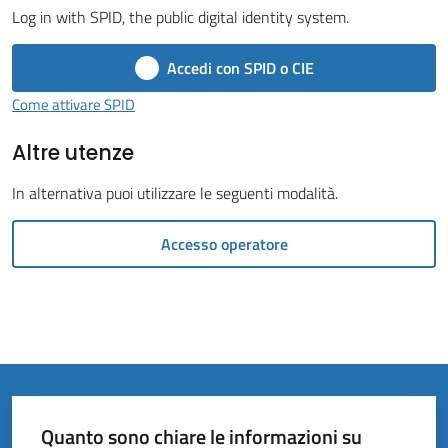
Vivere
Log in with SPID, the public digital identity system.
il
Comune
Accedi con SPID o CIE
Come attivare SPID
Altre utenze
Amministrazione
In alternativa puoi utilizzare le seguenti modalità.
Trasparente
Accesso operatore
Tutti
gli
argomenti...
Quanto sono chiare le informazioni su