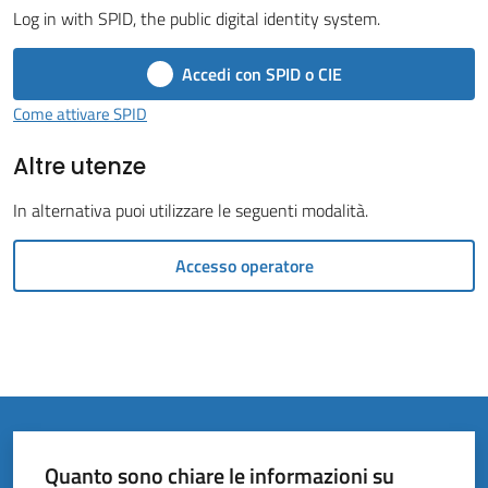
Vivere
Log in with SPID, the public digital identity system.
il
Comune
Accedi con SPID o CIE
Come attivare SPID
Altre utenze
Amministrazione
In alternativa puoi utilizzare le seguenti modalità.
Trasparente
Accesso operatore
Tutti
gli
argomenti...
Quanto sono chiare le informazioni su