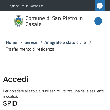
Vai al contenuto
Vai alla navigazione
Vai al footer
Regione Emilia-Romagna
Comune
Comune di San Pietro in
di San
Casale
Pietro
in
Home
Servizi
Anagrafe e stato civile
/
/
/
Casale
Trasferimento di residenza
Amministrazione
Accedi
Novità
Per accedere al sito a ai suoi servizi, utilizza una delle seguenti
modalità.
Servizi
SPID
Menu selezionato