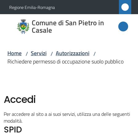
Vai al contenuto
Vai alla navigazione
Vai al footer
Regione Emilia-Romagna
Comune
Comune di San Pietro in
di San
Casale
Pietro
in
Home
Servizi
Autorizzazioni
/
/
/
Casale
Richiedere permesso di occupazione suolo pubblico
Amministrazione
Accedi
Novità
Per accedere al sito a ai suoi servizi, utilizza una delle seguenti
modalità.
Servizi
SPID
Menu selezionato