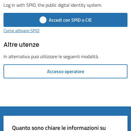
Vivere
Log in with SPID, the public digital identity system.
il
Comune
Accedi con SPID o CIE
Come attivare SPID
Altre utenze
Amministrazione
In alternativa puoi utilizzare le seguenti modalità.
Trasparente
Accesso operatore
Tutti
gli
argomenti...
Quanto sono chiare le informazioni su