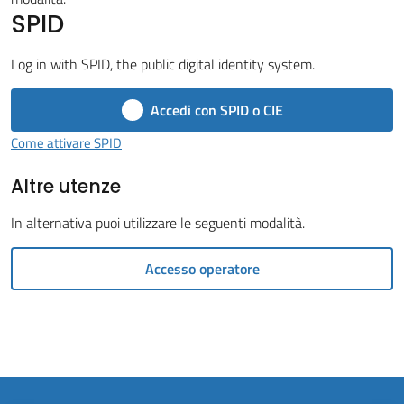
Vivere
SPID
il
Comune
Log in with SPID, the public digital identity system.
Accedi con SPID o CIE
Come attivare SPID
Amministrazione
Altre utenze
Trasparente
In alternativa puoi utilizzare le seguenti modalità.
Tutti
gli
Accesso operatore
argomenti...