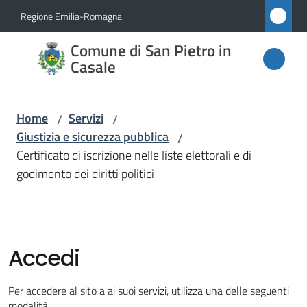
Vai al contenuto
Vai alla navigazione
Vai al footer
Regione Emilia-Romagna
Comune
Comune di San Pietro in
di San
Casale
Pietro
in
Home
Servizi
/
/
Casale
Giustizia e sicurezza pubblica
/
Certificato di iscrizione nelle liste elettorali e di
godimento dei diritti politici
Amministrazione
Novità
Accedi
Servizi
Menu selezionato
Per accedere al sito a ai suoi servizi, utilizza una delle seguenti
modalità.