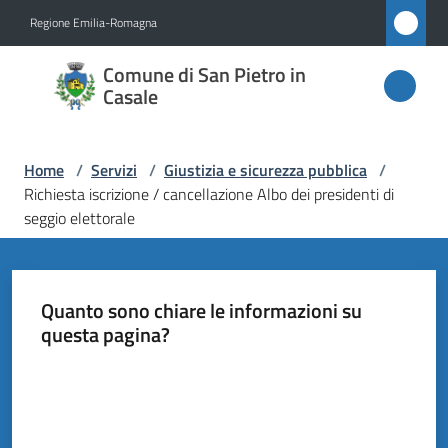
Vai al contenuto
Vai alla navigazione
Vai al footer
Regione Emilia-Romagna
Comune
Comune di San Pietro in
di San
Casale
Pietro
in
Home
/
Servizi
/
Giustizia e sicurezza pubblica
/
Casale
Richiesta iscrizione / cancellazione Albo dei presidenti di
seggio elettorale
Amministrazione
Quanto sono chiare le informazioni su
questa pagina?
Novità
Valuta da 1 a 5 stelle
Servizi
Menu selezionato
Vivere