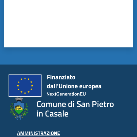
il
Comune
Amministrazione
Trasparente
Tutti
gli
argomenti...
Comune di San Pietro
in Casale
AMMINISTRAZIONE