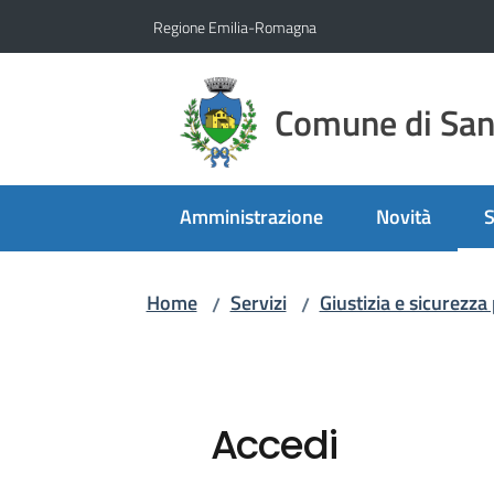
Vai al contenuto
Vai alla navigazione
Vai al footer
Regione Emilia-Romagna
Comune di San 
Amministrazione
Novità
S
M
Home
Servizi
Giustizia e sicurezza
/
/
Accedi