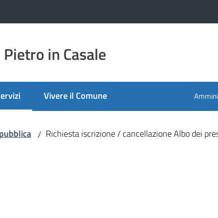
Pietro in Casale
ervizi
Vivere il Comune
Amminis
enu selezionato
 pubblica
Richiesta iscrizione / cancellazione Albo dei pres
/