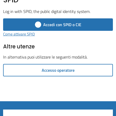
Vivere
il
Log in with SPID, the public digital identity system.
Comune
Accedi con SPID o CIE
Come attivare SPID
Altre utenze
Amministrazione
Trasparente
In alternativa puoi utilizzare le seguenti modalità.
Tutti
Accesso operatore
gli
argomenti...