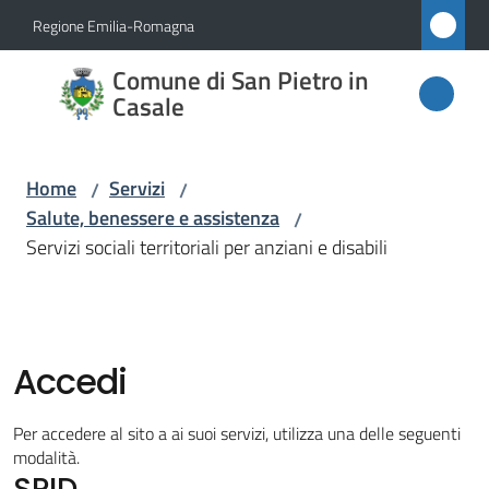
Vai al contenuto
Vai alla navigazione
Vai al footer
Regione Emilia-Romagna
Comune
Comune di San Pietro in
di San
Casale
Pietro
in
Home
Servizi
/
/
Casale
Salute, benessere e assistenza
/
Servizi sociali territoriali per anziani e disabili
Amministrazione
Novità
Accedi
Servizi
Per accedere al sito a ai suoi servizi, utilizza una delle seguenti
Menu selezionato
modalità.
SPID