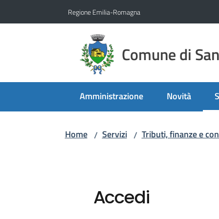
Vai al contenuto
Vai alla navigazione
Vai al footer
Regione Emilia-Romagna
Comune di San 
Amministrazione
Novità
S
M
Home
Servizi
Tributi, finanze e co
/
/
Accedi