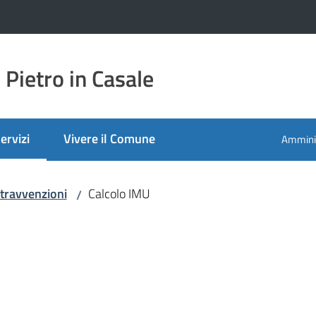
Pietro in Casale
ervizi
Vivere il Comune
Amminis
enu selezionato
ntravvenzioni
Calcolo IMU
/