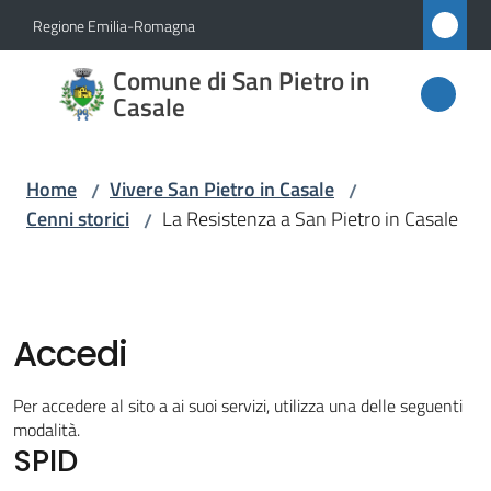
Vai al contenuto
Vai alla navigazione
Vai al footer
Regione Emilia-Romagna
Comune
Comune di San Pietro in
di San
Casale
Pietro
in
Home
Vivere San Pietro in Casale
/
/
Casale
Cenni storici
La Resistenza a San Pietro in Casale
/
Amministrazione
Accedi
Novità
Per accedere al sito a ai suoi servizi, utilizza una delle seguenti
modalità.
Servizi
SPID