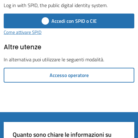
Vivere
Log in with SPID, the public digital identity system.
il
Comune
Accedi con SPID o CIE
Menu selezionato
Come attivare SPID
Altre utenze
Amministrazione
In alternativa puoi utilizzare le seguenti modalità.
Trasparente
Accesso operatore
Tutti
gli
argomenti...
Quanto sono chiare le informazioni su