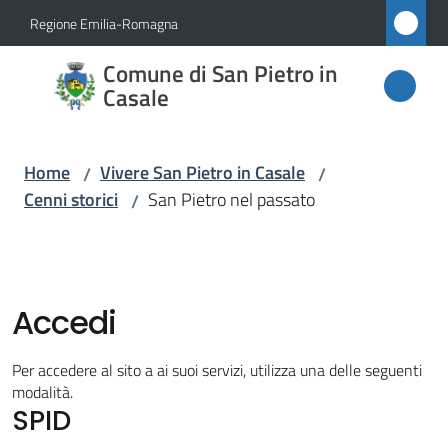
Vai al contenuto
Vai alla navigazione
Vai al footer
Regione Emilia-Romagna
Comune
Comune di San Pietro in
di San
Casale
Pietro
in
Home
Vivere San Pietro in Casale
/
/
Casale
Cenni storici
San Pietro nel passato
/
Amministrazione
Accedi
Novità
Per accedere al sito a ai suoi servizi, utilizza una delle seguenti
modalità.
Servizi
SPID