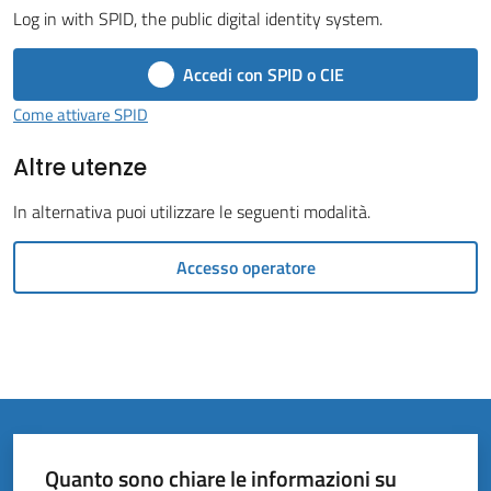
Vivere
Log in with SPID, the public digital identity system.
il
Comune
Accedi con SPID o CIE
Menu selezionato
Come attivare SPID
Altre utenze
Amministrazione
In alternativa puoi utilizzare le seguenti modalità.
Trasparente
Accesso operatore
Tutti
gli
argomenti...
Quanto sono chiare le informazioni su