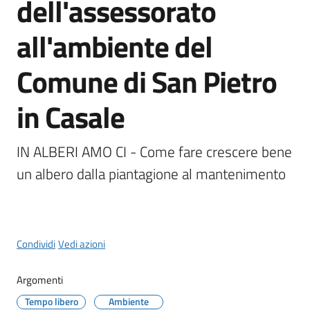
dell'assessorato
il
Comune
all'ambiente del
Menu selezionato
Comune di San Pietro
in Casale
Amministrazione
Trasparente
IN ALBERI AMO CI - Come fare crescere bene 
Tutti
un albero dalla piantagione al mantenimento
gli
argomenti...
Condividi
Vedi azioni
Argomenti
Tempo libero
Ambiente