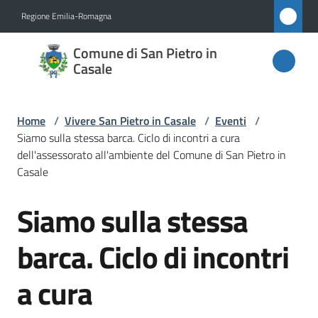
Vai al contenuto
Vai alla navigazione
Vai al footer
Regione Emilia-Romagna
Comune
Comune di San Pietro in
di San
Casale
Pietro
in
Home
/
Vivere San Pietro in Casale
/
Eventi
/
Casale
Siamo sulla stessa barca. Ciclo di incontri a cura
dell'assessorato all'ambiente del Comune di San Pietro in
Casale
Amministrazione
Siamo sulla stessa
Salta al contenuto
Novità
barca. Ciclo di incontri
Servizi
a cura
Vivere