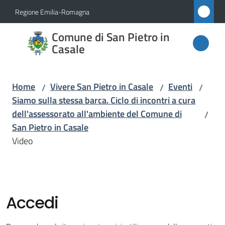
Vai al contenuto
Vai alla navigazione
Vai al footer
Regione Emilia-Romagna
Comune
Comune di San Pietro in
di San
Casale
Pietro
in
Home
Vivere San Pietro in Casale
Eventi
/
/
/
Casale
Siamo sulla stessa barca. Ciclo di incontri a cura
dell'assessorato all'ambiente del Comune di
/
San Pietro in Casale
Amministrazione
Video
Novità
Servizi
Accedi