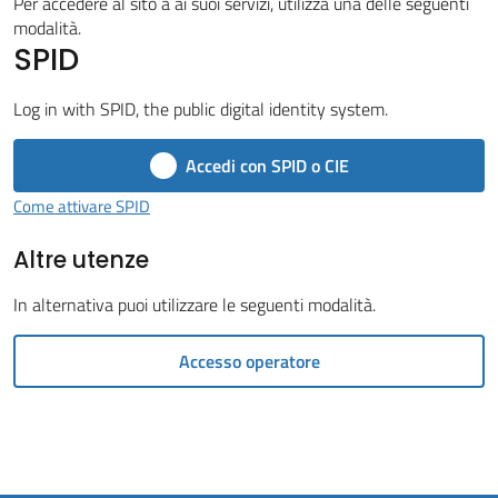
Vivere
Per accedere al sito a ai suoi servizi, utilizza una delle seguenti
modalità.
il
SPID
Comune
Menu selezionato
Log in with SPID, the public digital identity system.
Accedi con SPID o CIE
Amministrazione
Come attivare SPID
Trasparente
Altre utenze
Tutti
In alternativa puoi utilizzare le seguenti modalità.
gli
argomenti...
Accesso operatore