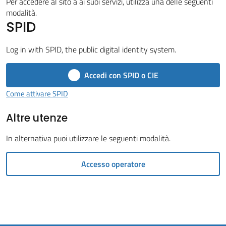
Vivere
Per accedere al sito a ai suoi servizi, utilizza una delle seguenti
modalità.
il
SPID
Comune
Menu selezionato
Log in with SPID, the public digital identity system.
Accedi con SPID o CIE
Amministrazione
Come attivare SPID
Trasparente
Altre utenze
Tutti
In alternativa puoi utilizzare le seguenti modalità.
gli
argomenti...
Accesso operatore