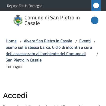
Vai al contenuto
Vai alla navigazione
Vai al footer
Regione Emilia-Romagna
Comune
Comune di San Pietro in
di San
Casale
Pietro
in
Home
Vivere San Pietro in Casale
Eventi
/
/
/
Casale
Siamo sulla stessa barca. Ciclo di incontri a cura
dell'assessorato all'ambiente del Comune di
/
San Pietro in Casale
Amministrazione
Immagini
Novità
Servizi
Accedi