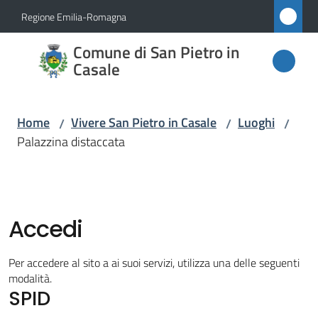
Vai al contenuto
Vai alla navigazione
Vai al footer
Regione Emilia-Romagna
Comune
Comune di San Pietro in
di San
Casale
Pietro
in
Home
Vivere San Pietro in Casale
Luoghi
/
/
/
Casale
Palazzina distaccata
Amministrazione
Accedi
Novità
Per accedere al sito a ai suoi servizi, utilizza una delle seguenti
modalità.
Servizi
SPID