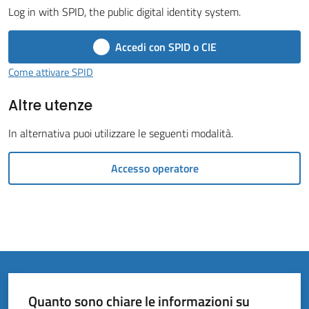
Vivere
Log in with SPID, the public digital identity system.
il
Comune
Accedi con SPID o CIE
Menu selezionato
Come attivare SPID
Altre utenze
Amministrazione
In alternativa puoi utilizzare le seguenti modalità.
Trasparente
Accesso operatore
Tutti
gli
argomenti...
Quanto sono chiare le informazioni su