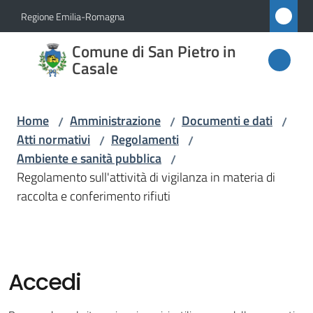
Vai al contenuto
Vai alla navigazione
Vai al footer
Regione Emilia-Romagna
Comune
Comune di San Pietro in
di San
Casale
Pietro
in
Home
Amministrazione
Documenti e dati
/
/
/
Casale
Atti normativi
Regolamenti
/
/
Ambiente e sanità pubblica
/
Regolamento sull'attività di vigilanza in materia di
Amministrazione
raccolta e conferimento rifiuti
Menu selezionato
Novità
Servizi
Accedi