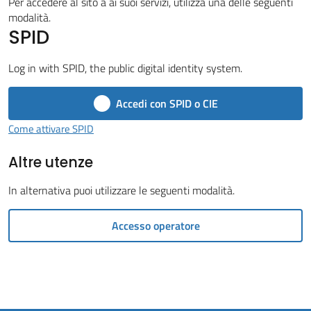
Vivere
Per accedere al sito a ai suoi servizi, utilizza una delle seguenti
modalità.
il
SPID
Comune
Log in with SPID, the public digital identity system.
Accedi con SPID o CIE
Amministrazione
Come attivare SPID
Trasparente
Altre utenze
Tutti
In alternativa puoi utilizzare le seguenti modalità.
gli
argomenti...
Accesso operatore