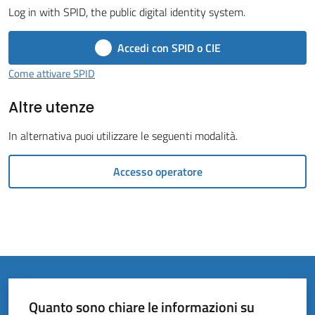
Vivere
Log in with SPID, the public digital identity system.
il
Comune
Accedi con SPID o CIE
Come attivare SPID
Altre utenze
Amministrazione
In alternativa puoi utilizzare le seguenti modalità.
Trasparente
Accesso operatore
Tutti
gli
argomenti...
Quanto sono chiare le informazioni su