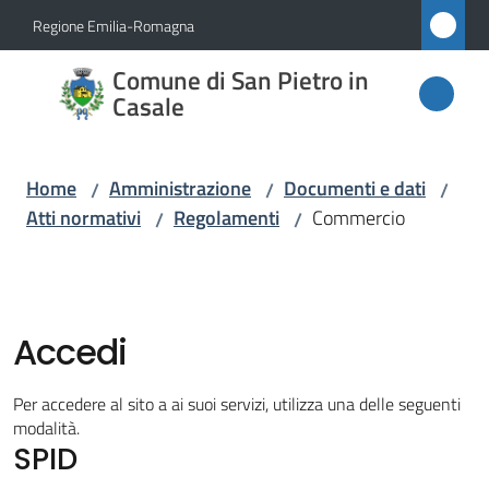
Vai al contenuto
Vai alla navigazione
Vai al footer
Regione Emilia-Romagna
Comune
Comune di San Pietro in
di San
Casale
Pietro
in
Home
Amministrazione
Documenti e dati
/
/
/
Casale
Atti normativi
Regolamenti
Commercio
/
/
Amministrazione
Menu selezionato
Accedi
Novità
Per accedere al sito a ai suoi servizi, utilizza una delle seguenti
modalità.
Servizi
SPID