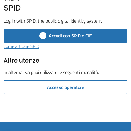
Vivere
SPID
il
Comune
Log in with SPID, the public digital identity system.
Accedi con SPID o CIE
Come attivare SPID
Amministrazione
Altre utenze
Trasparente
In alternativa puoi utilizzare le seguenti modalità.
Tutti
gli
Accesso operatore
argomenti...