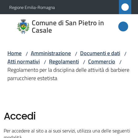
Vai al contenuto
Vai alla navigazione
Vai al footer
Regione Emilia-Romagna
Comune
Comune di San Pietro in
di San
Casale
Pietro
in
Home
Amministrazione
Documenti e dati
/
/
/
Casale
Atti normativi
Regolamenti
Commercio
/
/
/
Regolamento per la disciplina delle attività di barbiere
parrucchiere estetista
Amministrazione
Menu selezionato
Novità
Accedi
Servizi
Per accedere al sito a ai suoi servizi, utilizza una delle seguenti
modalità.