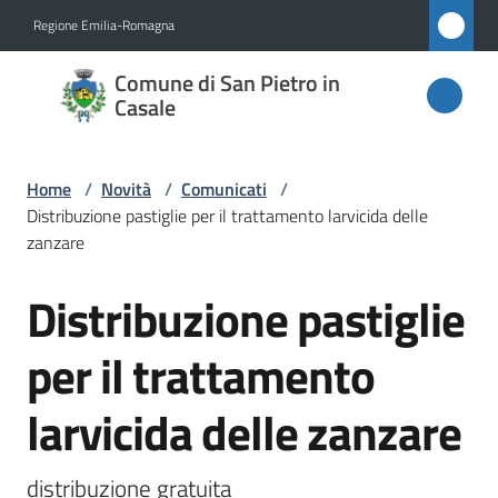
Vai al contenuto
Vai alla navigazione
Vai al footer
Regione Emilia-Romagna
Comune
Comune di San Pietro in
di San
Casale
Pietro
in
Home
/
Novità
/
Comunicati
/
Casale
Distribuzione pastiglie per il trattamento larvicida delle
zanzare
Distribuzione pastiglie
Salta al contenuto
Amministrazione
per il trattamento
Novità
Menu selezionato
larvicida delle zanzare
Servizi
distribuzione gratuita
Vivere