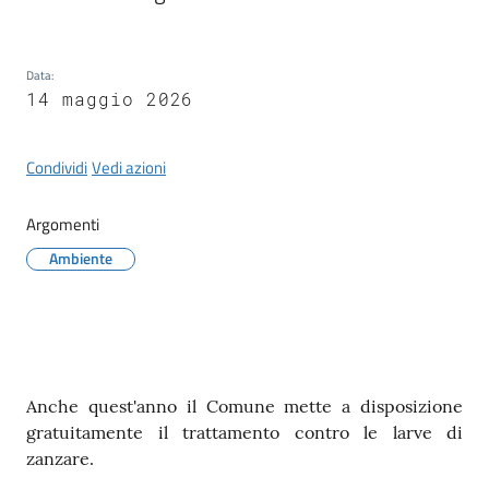
il
Comune
Data
:
14 maggio 2026
Condividi
Vedi azioni
Amministrazione
Trasparente
Argomenti
Ambiente
Tutti
gli
argomenti...
Contenuto
Anche quest'anno il Comune mette a disposizione
gratuitamente il trattamento contro le larve di
zanzare.