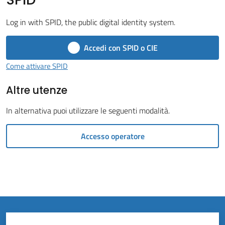
Vivere
il
Log in with SPID, the public digital identity system.
Comune
Accedi con SPID o CIE
Come attivare SPID
Altre utenze
Amministrazione
Trasparente
In alternativa puoi utilizzare le seguenti modalità.
Tutti
Accesso operatore
gli
argomenti...