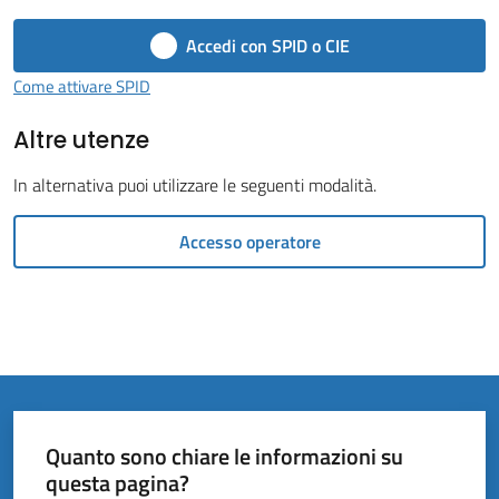
Vivere
il
Accedi con SPID o CIE
Comune
Come attivare SPID
Altre utenze
In alternativa puoi utilizzare le seguenti modalità.
Amministrazione
Trasparente
Accesso operatore
Tutti
gli
argomenti...
Quanto sono chiare le informazioni su
questa pagina?