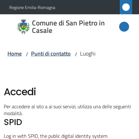
Vai al contenuto
Vai alla navigazione
Vai al footer
Regione Emilia-Romagna
Comune
Comune di San Pietro in
di San
Casale
Pietro
in
Home
Punti di contatto
Luoghi
/
/
Casale
Amministrazione
Accedi
Novità
Per accedere al sito a ai suoi servizi, utilizza una delle seguenti
modalità.
SPID
Servizi
Log in with SPID, the public digital identity system.