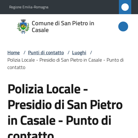
Vai al contenuto
Vai alla navigazione
Vai al footer
Regione Emilia-Romagna
Comune
Comune di San Pietro in
di San
Casale
Pietro
in
Home
/
Punti di contatto
/
Luoghi
/
Casale
Polizia Locale - Presidio di San Pietro in Casale - Punto di
contatto
Polizia Locale -
Salta al contenuto
Amministrazione
Presidio di San Pietro
Novità
in Casale - Punto di
Servizi
contatto
Vivere