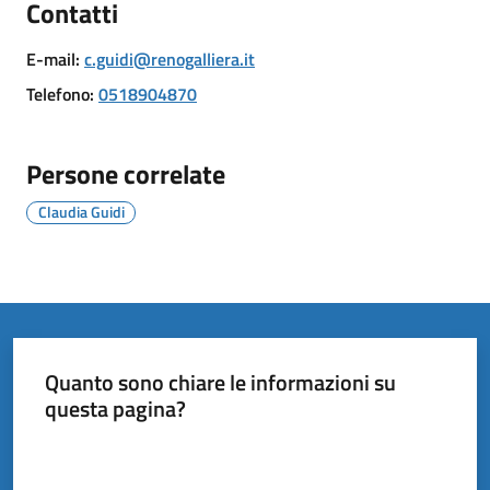
Contatti
il
Comune
E-mail
:
c.guidi@renogalliera.it
Telefono
:
0518904870
Persone correlate
Amministrazione
Trasparente
Claudia Guidi
Tutti
gli
argomenti...
Quanto sono chiare le informazioni su
questa pagina?
Valuta da 1 a 5 stelle