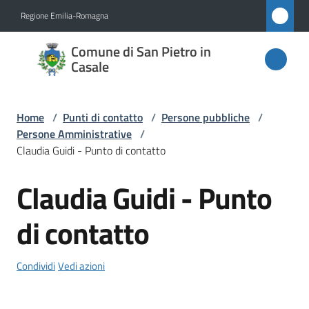
Vai al contenuto
Vai alla navigazione
Vai al footer
Regione Emilia-Romagna
Comune
Comune di San Pietro in
di San
Casale
Pietro
in
Home
/
Punti di contatto
/
Persone pubbliche
/
Casale
Persone Amministrative
/
Claudia Guidi - Punto di contatto
Claudia Guidi - Punto
Salta al contenuto
Amministrazione
di contatto
Novità
Servizi
Condividi
Vedi azioni
Vivere